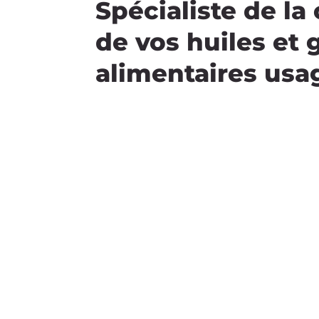
Spécialiste de la 
de vos huiles et 
alimentaires usa
Service rapide de colle
Large gamme de cont
des fûts de 60, 120 et 200 litres...
et des GRV de 1000 litres pour les grosses
Gratuité des collectes
Enlèvement et échange
par des propres lors de la collecte
Traçabilité totale
avec un document de suivi remis à chaque 