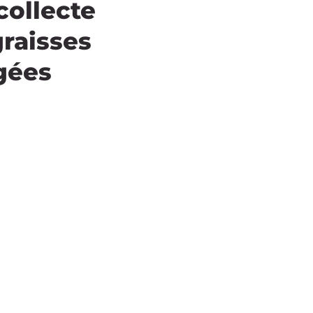
collecte
graisses
gées
cte
enants
 quantités
 des fûts
collecte