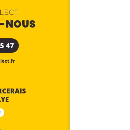
LECT
-NOUS
25 47
ect.fr
RCERAIS
AYE
E
J'accepte la politique