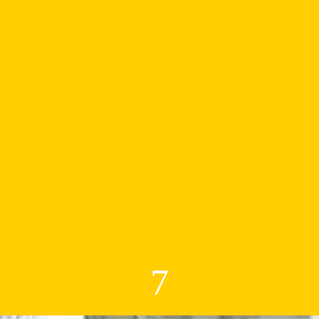
restaurants
charcuteries, boucheries
boulangeries
collectivités,
établissements publics ou privés
économie circulaire
7