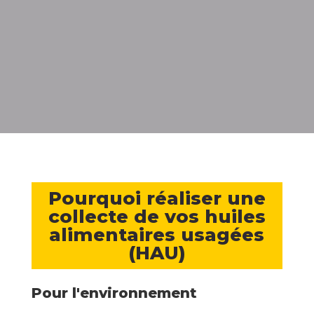
mille litres
d'huile
de cuisson
utilisés en France
par les restaurateurs
Pourquoi réaliser une
collecte de vos huiles
alimentaires usagées
(HAU)
Pour l'environnement