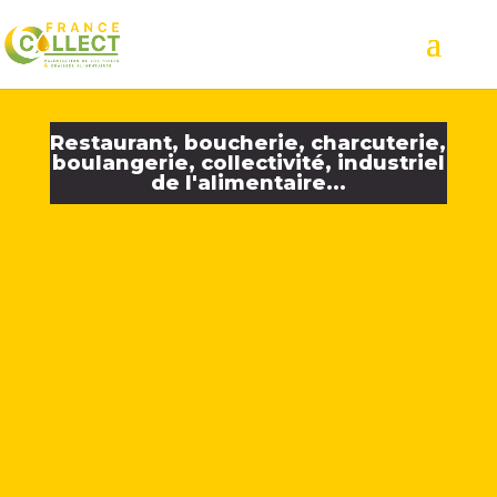
Restaurant, boucherie, charcuterie,
boulangerie, collectivité, industriel
de l'alimentaire...
France Collect
collecte d'huiles
alimentaires usagées
huiles de friture
en
conformité avec la réglementation en vigueur