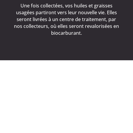
Une fois collectées, vos huiles et graisses
usagées partiront vers leur nouvelle vie. Elles
seront livrées à un centre de traitement, par
nos collecteurs, où elles seront revalorisées en
biocarburant.
Pourquoi choisir France
Collect à Cherbourg en
Cotentin ?
Vous êtes un professionnel utilisant des
huiles
de cuisson
ou des graisses pour l'alimentation
et vous cherchez à les faire enlever. Pourquoi