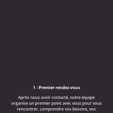
Notre objectif : vous accompagner au plus vite
dans la gestion de vos
biodéchets
et leur
revalorisation, conformément à la
réglementation.
Nos prestations de collecte
d'huile
En confiant la gestion de vos graisses et huiles
alimentaires usagées à France Collect à
Cherbourg en Cotentin, vous bénéficierez
d'une prise en main complète de votre
demande, du début à la fin.
1 - Premier rendez-vous
Après nous avoir contacté, notre équipe
organise un premier point avec vous pour vous
rencontrer, comprendre vos besoins, vos