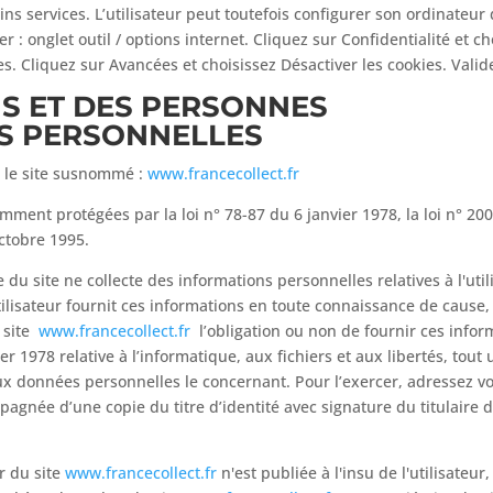
ains services. L’utilisateur peut toutefois configurer son ordinateu
er : onglet outil / options internet. Cliquez sur Confidentialité et c
s. Cliquez sur Avancées et choisissez Désactiver les cookies. Valid
NS ET DES PERSONNES
S PERSONNELLES
nt le site susnommé :
www.francecollect.fr
ent protégées par la loi n° 78-87 du 6 janvier 1978, la loi n° 2004
ctobre 1995.
re du site ne collecte des informations personnelles relatives à l'ut
tilisateur fournit ces informations en toute connaissance de caus
u site
www.francecollect.fr
l’obligation ou non de fournir ces info
ier 1978 relative à l’informatique, aux fichiers et aux libertés, tout
 aux données personnelles le concernant. Pour l’exercer, adressez
gnée d’une copie du titre d’identité avec signature du titulaire de
r du site
www.francecollect.fr
n'est publiée à l'insu de l'utilisate