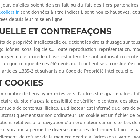
our, qu’elles soient de son fait ou du fait des tiers partenaires
ollect.fr
sont données à titre indicatif, sont non exhaustives, et 
ées depuis leur mise en ligne.
TUELLE ET CONTREFAÇONS
its de propriété intellectuelle ou détient les droits d’usage sur tous
, icônes, sons, logiciels… Toute reproduction, représentation, modi
 moyen ou le procédé utilisé, est interdite, sauf autorisation écrite 
e l’un quelconque de ces éléments qu’il contient sera considérée c
rticles L.335-2 et suivants du Code de Propriété Intellectuelle.
T COOKIES
n nombre de liens hypertextes vers d’autres sites (partenaires, inf
taire du site n’a pas la possibilité de vérifier le contenu des sites 
tuels de contenus illicites. L’utilisateur est informé que lors de se
automatiquement sur son ordinateur. Un cookie est un fichier de peti
ations relatives à la navigation d’un ordinateur sur un site. Les don
ement vocation à permettre diverses mesures de fréquentation. Le p
lement, de refuser de la manière décrite à l’adresse suivante : www