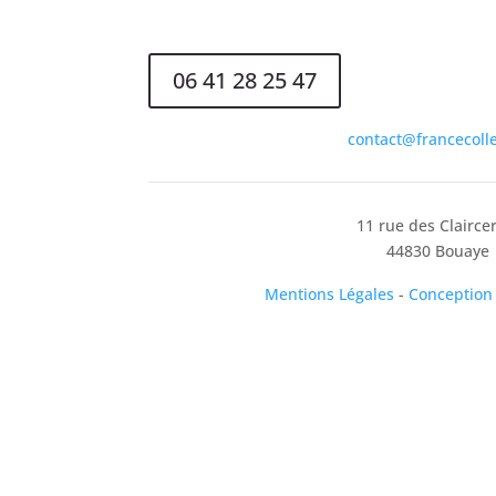
CONTACTEz-
06 41 28 25 47
contact@francecolle
11 rue des Clairce
44830 Bouaye
Mentions Légales
-
Conception
Déclarations ICPE
Certification ISCC