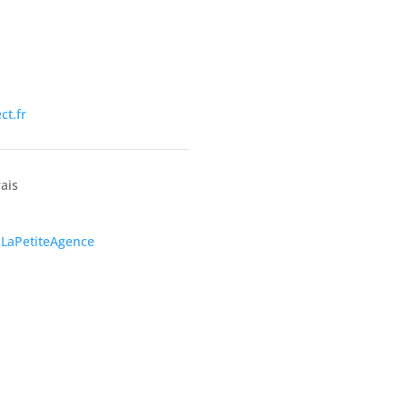
nous
ct.fr
rais
 LaPetiteAgence
J'accepte la politique de co