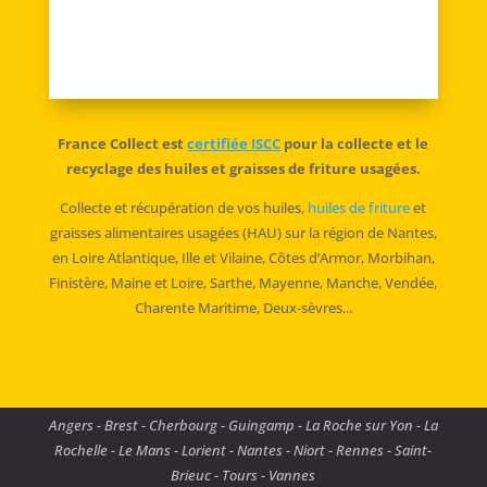
=
ENVOYER
13 + 12
France Collect est
certifiée ISCC
pour la collecte et le
recyclage des huiles et graisses de friture usagées.
Collecte et récupération de vos huiles,
huiles de friture
et
graisses alimentaires usagées (HAU) sur la région de Nantes,
en Loire Atlantique, Ille et Vilaine, Côtes d’Armor, Morbihan,
Finistère, Maine et Loire, Sarthe, Mayenne, Manche, Vendée,
Charente Maritime, Deux-sèvres...
Angers
-
Brest
-
Cherbourg
-
Guingamp
-
La Roche sur Yon
-
La
Rochelle
-
Le Mans
-
Lorient
-
Nantes
-
Niort
-
Rennes
-
Saint-
Brieuc
-
Tours
-
Vannes