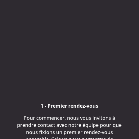
Huile de friture, huile de cuisson, graisse
alimentaire, en fonction de vos besoins, nous
aurons une solution adaptée pour traiter vos
déchets organiques.
Une collecte d'huile à Vannes
avec France Collect
Voici comment se déroule la collecte de vos
huiles et graisses alimentaires lorsque vous
faites appel à nos services.
1 - Premier rendez-vous
Pour commencer, nous vous invitons à
prendre contact avec notre équipe pour que
nous fixions un premier rendez-vous