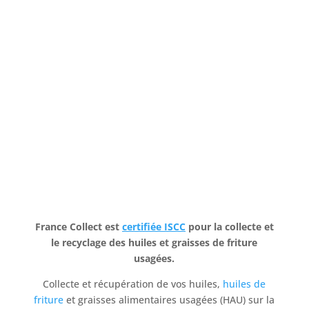
J'accepte la politique de confidentialité
ENVOYER
=
2 + 12
France Collect est
certifiée ISCC
pour la collecte et
le recyclage des huiles et graisses de friture
usagées.
Collecte et récupération de vos huiles,
huiles de
friture
et graisses alimentaires usagées (HAU) sur la