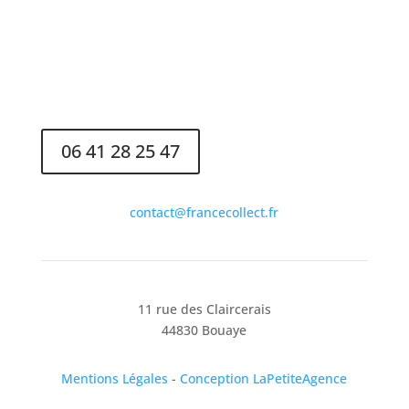
FRANCE COLLECT
CONTACTEz-nous
06 41 28 25 47
contact@francecollect.fr
11 rue des Claircerais
44830 Bouaye
Mentions Légales
-
Conception LaPetiteAgence