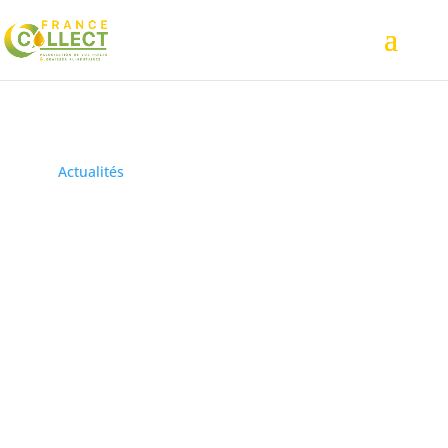
Actualités
> France Collect était présent au salon
Serbotel 2025 à Nantes
France Collect était
présent au salon
Serbotel 2025 à Nantes
du
19 au 22 octobre 2025
-
HALL 2 stand D236
France Collect était présent au salon Serbotel 2025,