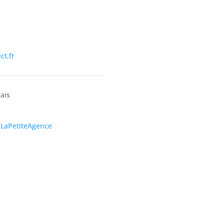
ct.fr
rais
 LaPetiteAgence
J'accepte la politique de co