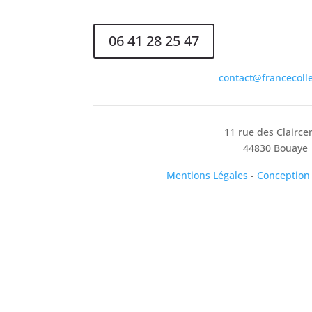
06 41 28 25 47
contact@francecolle
11 rue des Clairce
44830 Bouaye
Mentions Légales
-
Conception
Déclarations ICPE
Certification ISCC