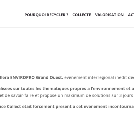
POURQUOI RECYCLER ?
COLLECTE
VALORISATION
AC
Salon enviro'Pro
d'ANGERS
ueillera ENVIROPRO Grand Ouest,
évènement interrégional inédit dé
calisées sur toutes les thématiques propres à l’environnement e
et de savoir-faire et propose un maximum de solutions sur 3 jours e
nce Collect était forcément présent à cet évènement incontournab