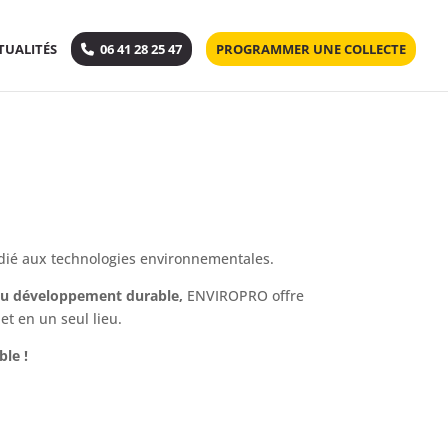
TUALITÉS
06 41 28 25 47
PROGRAMMER UNE COLLECTE
dié aux technologies environnementales.
t au développement durable,
ENVIROPRO offre
t en un seul lieu.
le !